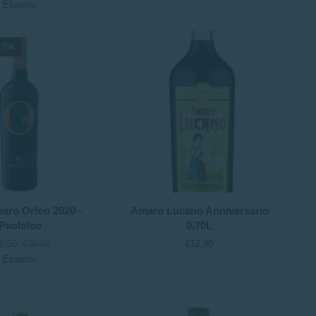
Esaurito
-
0,70l
17%
Amaro
aro Orfeo 2020 -
Amaro Lucano Anniversario
Lucano
Paololeo
0,70L
Anniversario
6,50
€20,00
€12,90
0,70L
Esaurito