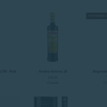
-
Casoni
(0.7l)
RISPARMIA 
Amaro
Negroamaro
70l - Poli
Amaro Averna 1lt
Negroam
Averna
Orfeo
€20,00
1lt
2020
€1
Esaurito
-
Paololeo