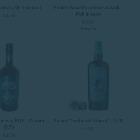
Amaro
is 0,70l - Francoli
Amaro Vaca Mora riserva 0,50L -
Vaca
Poli in tubo
€16,50
Mora
€29,00
riserva
Esaurito
0,50L
-
Poli
in
tubo
Amaro
iclista POP - Casoni
Amaro "Frutto del Garda" - 0,70l
"Frutto
(0.7l)
€38,00
del
€18,00
Garda"