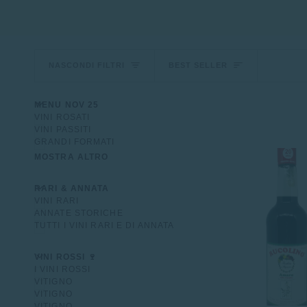
Ordina
NASCONDI FILTRI
BEST SELLER
U
U
E
S
P
A
N
D
I
M
E
N
N
A
S
C
O
N
D
I
M
E
N
MENU NOV 25
VINI ROSATI
VINI PASSITI
GRANDI FORMATI
MOSTRA ALTRO
U
U
E
S
P
A
N
D
I
M
E
N
N
A
S
C
O
N
D
I
M
E
N
RARI & ANNATA
VINI RARI
ANNATE STORICHE
TUTTI I VINI RARI E DI ANNATA
U
U
E
S
P
A
N
D
I
M
E
N
N
A
S
C
O
N
D
I
M
E
N
VINI ROSSI 🍷
I VINI ROSSI
VITIGNO
VITIGNO
VITIGNO