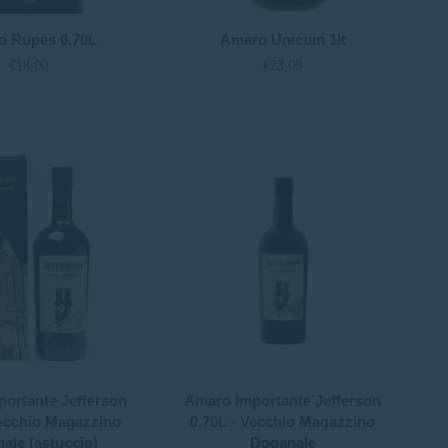
Amaro
o Rupes 0,70L
Amaro Unicum 1lt
Unicum
€18,00
€23,00
1lt
Amaro
ortante Jefferson
Amaro Importante Jefferson
Importante
Vecchio Magazzino
0,70L - Vecchio Magazzino
Jefferson
ale (astuccio)
Doganale