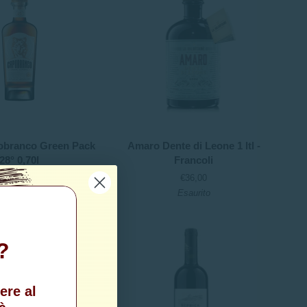
Amaro
branco Green Pack
Amaro Dente di Leone 1 ltl -
Dente
28° 0,70l
Francoli
di
€39,00
€36,00
Leone
Esaurito
1
ltl
-
Francoli
?
ere al