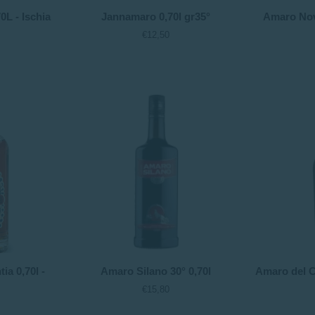
Jannamaro
Amaro
L - Ischia
Jannamaro 0,70l gr35°
Amaro Nove
0,70l
Noveis
€12,50
gr35°
0,70l
-
Francoli
Amaro
Amaro
a 0,70l -
Amaro Silano 30° 0,70l
Amaro del C
Silano
del
€15,80
30°
Ciclista
0,70l
POP