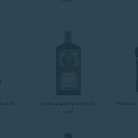
Esaurito
0,70L
-
Vecchio
Magazzino
Doganale
(astuccio)
Amaro
Amaro
o 0,70L
Amaro Jagermeister 0,70L
Amaro del 
Jagermeister
del
€15,90
0,70L
Capo
0.50L
-
Caffo