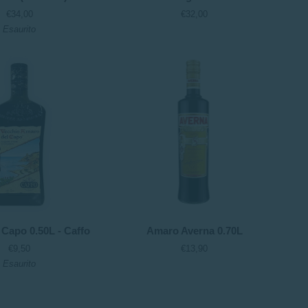
0,70L
€34,00
€32,00
-
Esaurito
Vecchio
Magazzino
Doganale
Amaro
Capo 0.50L - Caffo
Amaro Averna 0.70L
Averna
€9,50
€13,90
0.70L
Esaurito