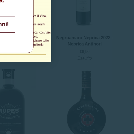
à.
nni!
Negroamaro
roico" - Essentia
Negroamaro Neprica 2022 -
Neprica
erranea (0.7l)
Neprica Antinori
2022
€32,00
€8,90
-
Esaurito
Neprica
Antinori