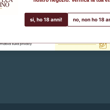
Ottieni lo sconto
si, ho 18 anni!
no, non ho 18 a
Iscriviti
ttamento dei dati personali
rmativa sulla privacy