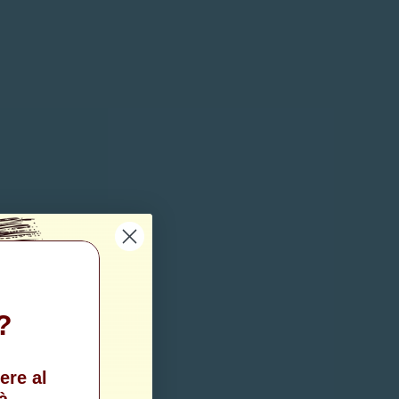
?
ere al
à.