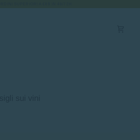
RDINI SUPERIORI A €89 IN 48/72H
Carrello
gli sui vini