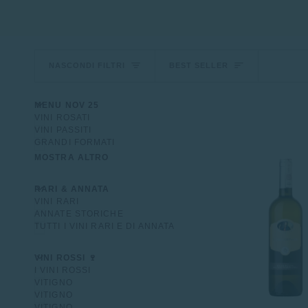
Ordina
NASCONDI FILTRI
BEST SELLER
U
U
E
S
P
A
N
D
I
M
E
N
N
A
S
C
O
N
D
I
M
E
N
MENU NOV 25
VINI ROSATI
VINI PASSITI
GRANDI FORMATI
MOSTRA ALTRO
U
U
E
S
P
A
N
D
I
M
E
N
N
A
S
C
O
N
D
I
M
E
N
RARI & ANNATA
VINI RARI
ANNATE STORICHE
TUTTI I VINI RARI E DI ANNATA
U
U
E
S
P
A
N
D
I
M
E
N
N
A
S
C
O
N
D
I
M
E
N
VINI ROSSI 🍷
I VINI ROSSI
VITIGNO
VITIGNO
VITIGNO