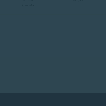
€16,20
€26,90
Antonio
riserva
Esaurito
Mazzella
2020
-
Sassoregale