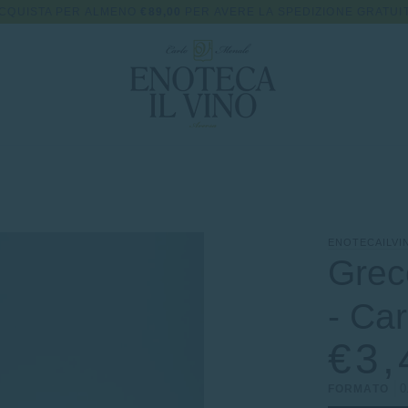
CQUISTA PER ALMENO
€89,00
PER AVERE LA SPEDIZIONE GRATUI
ENOTECAILVI
Grec
- Ca
€3,
0
FORMATO