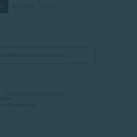
RO
1LT VETRO
5LT PET
+
AGGIUNGI AL CARRELLO
•
3,40 €
IONE
ne: Campania IGP