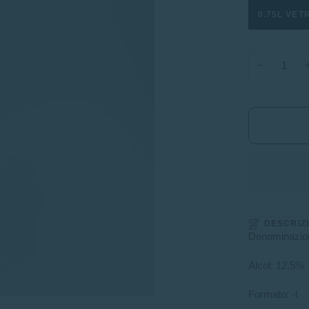
0.75L VET
−
DESCRIZ
Denominazio
Alcol: 12,5%
Formato: -l