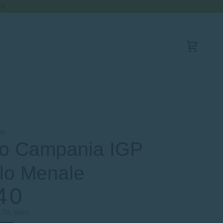
TA
Carrello
NO
o Campania IGP
rlo Menale
40
.75L Vetro