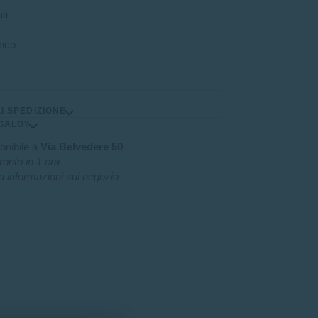
ti
anco
I SPEDIZIONE
GALO?
ponibile a
Via Belvedere 50
pronto in 1 ora
a informazioni sul negozio