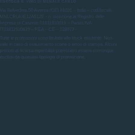
ENOTECA IL VINO DI MENALE CARLO
Via Belvedere,50 Aversa (CE) 81031 – Italia – cod.fiscale
MNLCRL63E12A512E - n. iscrizione al Registro delle
Imprese di Caserta: 01811910619 – Partita IVA:
IT01811910619 – REA – CE – 128973 -
Tutte le promozioni sono limitate allo stock esistente. Non
vale in caso di esaurimento scorte o errori di stampa. Alcuni
prodotti di scarsa reperibilità potrebbero essere comunque
esclusi da qualsiasi tipologia di promozione.