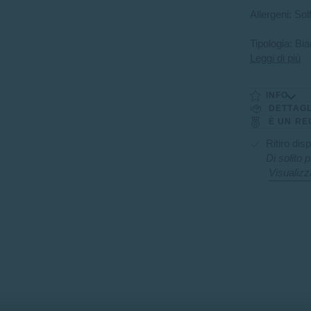
Allergeni: Solfi
Tipologia: Bi
Leggi di più
INFO
DETTAGL
È UN RE
Ritiro dis
Di solito 
Visualizz