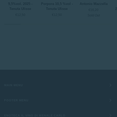
Pecorino
2025
2025
M
9,5%vol. 2025 -
Porpora 10,5 %vol -
Antonio Mazzella
9,5%vol.
Porpora
-
t
Tenuta Ulisse
Tenuta Ulisse
2
€16,20
2025
10,5
Antonio
ri
€12,50
€12,50
Sold Out
-
%vol
Mazzella
2
Tenuta
-
-
Ulisse
Tenuta
S
Ulisse
MAIN MENU
FOOTER MENU
ENOTECA IL VINO DI MENALE CARLO