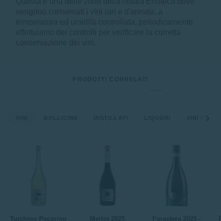
Questa è una delle zone della nostra Enoteca dove
vengono conservati i vini rari e d'annata, a
temperatura ed umidità controllata, periodicamente
effettuiamo dei controlli per verificare la corretta
conservazione dei vini.
PRODOTTI CORRELATI
See a
VINI
BOLLICINE
DISTILLATI
LIQUORI
VINI MENA
Turchino
Merlot
Forastera
P
Turchino Pecorino
Merlot 2025
Forastera 2025 -