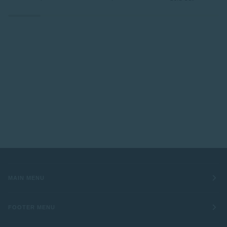
-
%vol
Mazzella
2
Tenuta
-
-
Ulisse
Tenuta
S
Ulisse
MAIN MENU
FOOTER MENU