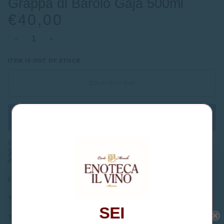
Grappa di Barolo Gaja 500ml
€40,00
−
+
ITEM IS OUT OF STOCK
SOLD OUT
•
€40
More payment options
DESCRIPTION
Alcol: 42%
Vuoi ricevere un codice
Formato: 0.5l
sconto del 10%?
Temperatura di servizio: 14/16 °C
Iscriviti alla newsletter per ricevere un
SEI
codice sconto da utilizzare sul tuo primo
Tipologia: Distillato