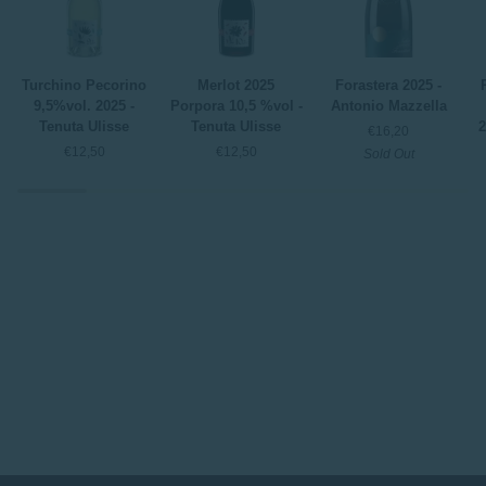
Turchino
Merlot
Forastera
P
Turchino Pecorino
Merlot 2025
Forastera 2025 -
Pecorino
2025
2025
M
9,5%vol. 2025 -
Porpora 10,5 %vol -
Antonio Mazzella
9,5%vol.
Porpora
-
t
Tenuta Ulisse
Tenuta Ulisse
2
€16,20
2025
10,5
Antonio
ri
€12,50
€12,50
Sold Out
-
%vol
Mazzella
2
Tenuta
-
-
Ulisse
Tenuta
S
Ulisse