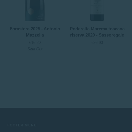
Forastera
Poderalta
Forastera 2025 - Antonio
Poderalta Marema toscana
2025
Marema
Mazzella
riserva 2020 - Sassoregale
-
toscana
€16,20
€26,90
Antonio
riserva
Sold Out
Mazzella
2020
-
Sassoregale
FOOTER MENU