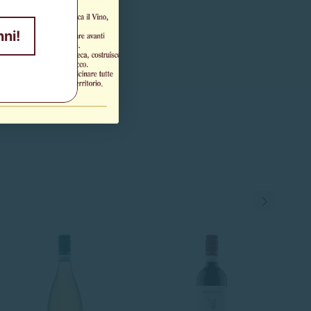
nni!
E