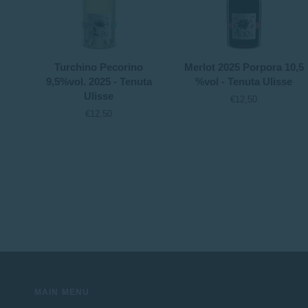
Turchino
Merlot
Turchino Pecorino
Merlot 2025 Porpora 10,5
Pecorino
2025
9,5%vol. 2025 - Tenuta
%vol - Tenuta Ulisse
9,5%vol.
Porpora
Ulisse
€12,50
2025
10,5
€12,50
-
%vol
Tenuta
-
Ulisse
Tenuta
Ulisse
MAIN MENU