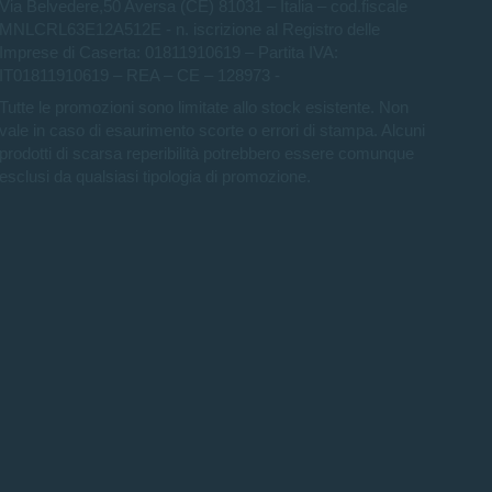
Via Belvedere,50 Aversa (CE) 81031 – Italia – cod.fiscale
MNLCRL63E12A512E - n. iscrizione al Registro delle
Imprese di Caserta: 01811910619 – Partita IVA:
IT01811910619 – REA – CE – 128973 -
Tutte le promozioni sono limitate allo stock esistente. Non
vale in caso di esaurimento scorte o errori di stampa. Alcuni
prodotti di scarsa reperibilità potrebbero essere comunque
esclusi da qualsiasi tipologia di promozione.