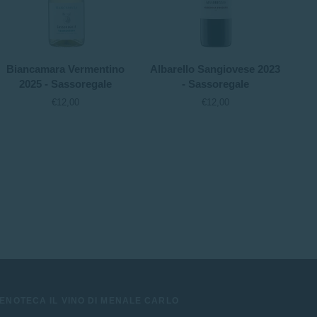
Biancamara
Albarello
Ver
Biancamara Vermentino
Albarello Sangiovese 2023
Ve
Vermentino
Sangiovese
202
2025 - Sassoregale
- Sassoregale
2025
2023
Torr
€12,00
€12,00
-
-
-
Sassoregale
Sassoregale
Lung
ENOTECA IL VINO DI MENALE CARLO