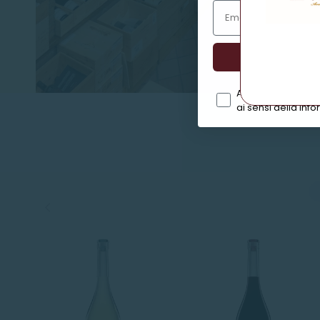
Acconsento al tra
ai sensi della info