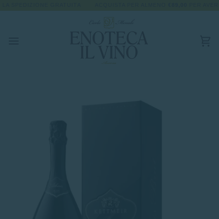
Skip
SUPERIORI A €89 IN 48/72H
A SPEDIZIONE GRATUITA
ACQUISTA PER ALMENO
ISCRIVITI ALLA NEWSLETTER E RICEVI 
€89,00
PER AVERE 
to
content
Car