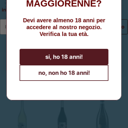
MAGGIORENNE?
DETTAGLI SPEDIZIONE
È UN REGALO?
inserisci la tua mail ed ottieni il coupon
Pickup currently unavailable at
Via Belvedere 50
Devi avere almeno 18 anni per
Ottieni lo sconto
accedere al nostro negozio.
Verifica la tua età.
Iscriviti
si, ho 18 anni!
Acconsento al trattamento dei dati personali
POTREBBERO INTERESSARTI ANCHE:
ai sensi della informativa sulla privacy
no, non ho 18 anni!
See a
VINI
BOLLICINE
DISTILLATI
LIQUORI E AMARI
V