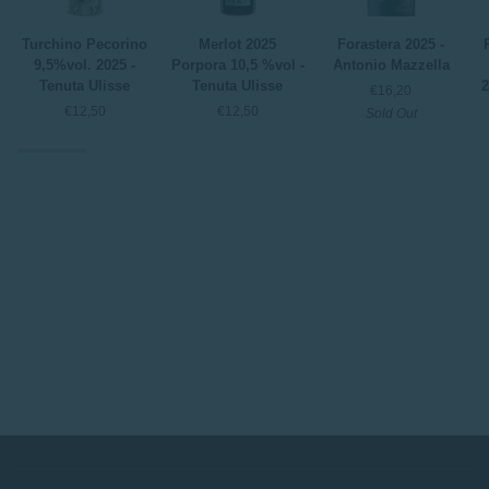
Turchino
Merlot
Forastera
P
Turchino Pecorino
Merlot 2025
Forastera 2025 -
Pecorino
2025
2025
M
9,5%vol. 2025 -
Porpora 10,5 %vol -
Antonio Mazzella
9,5%vol.
Porpora
-
t
Tenuta Ulisse
Tenuta Ulisse
2
€16,20
2025
10,5
Antonio
ri
€12,50
€12,50
Sold Out
-
%vol
Mazzella
2
Tenuta
-
-
Ulisse
Tenuta
S
Ulisse