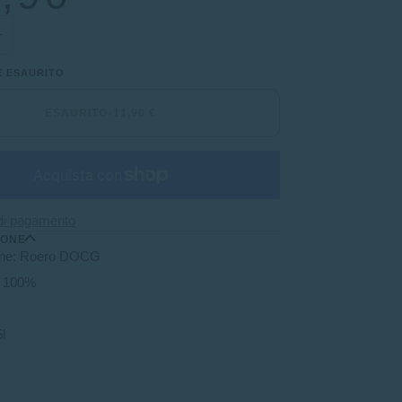
+
È ESAURITO
ESAURITO
•
11,90 €
 di pagamento
IONE
ne: Roero DOCG
is 100%
l