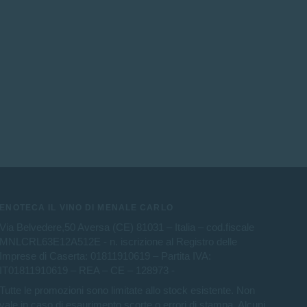
ENOTECA IL VINO DI MENALE CARLO
Via Belvedere,50 Aversa (CE) 81031 – Italia – cod.fiscale
MNLCRL63E12A512E - n. iscrizione al Registro delle
Imprese di Caserta: 01811910619 – Partita IVA:
IT01811910619 – REA – CE – 128973 -
Tutte le promozioni sono limitate allo stock esistente. Non
vale in caso di esaurimento scorte o errori di stampa. Alcuni