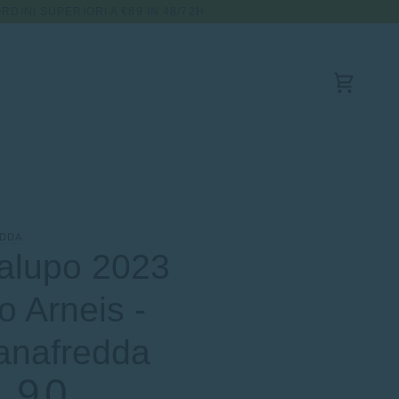
RDINI SUPERIORI A €89 IN 48/72H
Carrello
EDDA
alupo 2023
o Arneis -
anafredda
,90