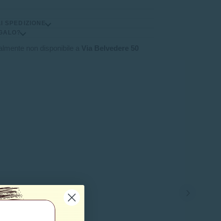
I SPEDIZIONE
GALO?
ualmente non disponibile a
Via Belvedere 50
NALE