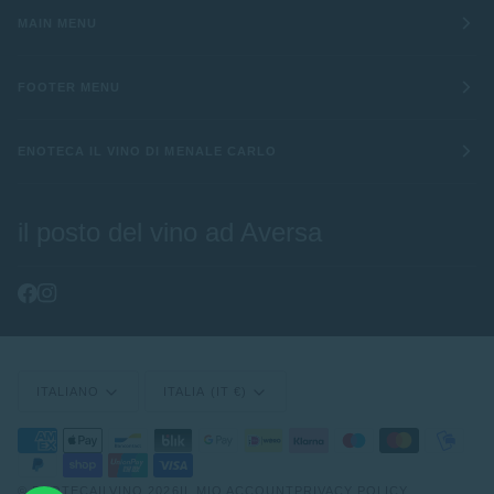
MAIN MENU
FOOTER MENU
ENOTECA IL VINO DI MENALE CARLO
il posto del vino ad Aversa
Lingua
Valuta
ITALIANO
ITALIA (IT €)
©
ENOTECAILVINO
2026
IL MIO ACCOUNT
PRIVACY POLICY