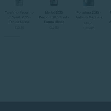
Turchino
Merlot
Forastera
P
Turchino Pecorino
Merlot 2025
Forastera 2025 -
Pecorino
2025
2025
M
9,5%vol. 2025 -
Porpora 10,5 %vol -
Antonio Mazzella
9,5%vol.
Porpora
-
t
Tenuta Ulisse
Tenuta Ulisse
2
€16,20
2025
10,5
Antonio
ri
€12,50
€12,50
Esaurito
-
%vol
Mazzella
2
Tenuta
-
-
Ulisse
Tenuta
S
Ulisse