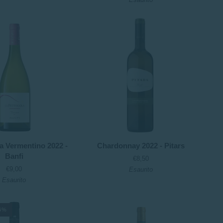
Colterenzio
Chardonnay
a Vermentino 2022 -
Chardonnay 2022 - Pitars
2022
Banfi
€8,50
-
€9,00
Esaurito
Pitars
Esaurito
6%