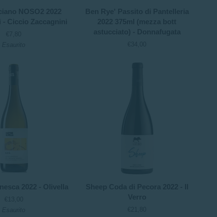
o
Ben
ciano NOSO2 2022
Ben Rye' Passito di Pantelleria
Rye'
i - Ciccio Zaccagnini
2022 375ml (mezza bott
Passito
astucciato) - Donnafugata
€7,80
di
€34,00
Esaurito
Pantelleria
2022
375ml
(mezza
bott
astucciato)
-
Donnafugata
Sheep
nesca 2022 - Olivella
Sheep Coda di Pecora 2022 - Il
Coda
Verro
€13,00
di
€21,80
Esaurito
Pecora