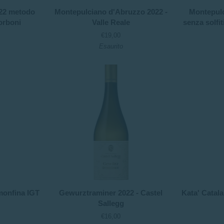
Montepulciano
Montepulcian
022 metodo
Montepulciano d'Abruzzo 2022 -
Montepul
d'Abruzzo
NOSO2
Borboni
Valle Reale
senza solfit
2022
2022
€19,00
-
senza
Esaurito
Valle
solfiti
Reale
-
Ciccio
Zaccagnini
Gewurztraminer
Kata'
monfina IGT
Gewurztraminer 2022 - Castel
Kata' Catala
2022
Catalanesca
Sallegg
-
2022
€16,00
Castel
-