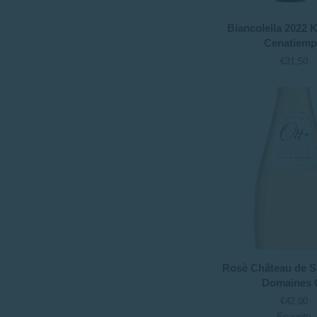
Biancolella
Biancolella 2022 K
2022
Cenatiem
Kalimera
€31,50
-
Cenatiempo
Rosè
Rosè Château de Se
Château
Domaines 
de
€42,00
Selle
Esaurito