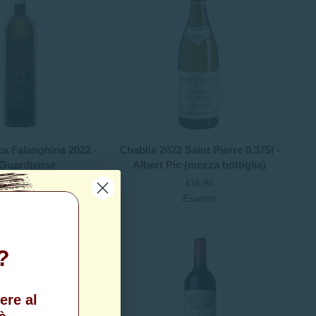
Chablis
a Falanghina 2022 -
Chablis 2022 Saint Pierre 0,375l -
2022
 Guardiense
Albert Pic (mezza bottiglia)
Saint
€15,00
€16,90
Pierre
Esaurito
Esaurito
0,375l
-
Albert
8%
Pic
?
(mezza
bottiglia)
ere al