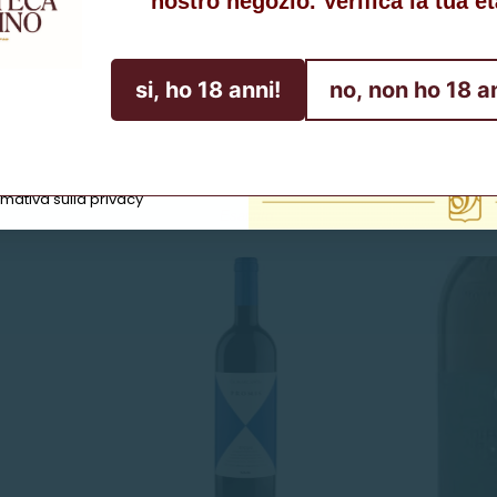
nostro negozio. Verifica la tua et
Ottieni lo sconto
si, ho 18 anni!
no, non ho 18 a
Iscriviti
Lacrimabianco
Falerno
égende R"
Lacrimabianco Lacyma Christi
Falerno Bia
Lacyma
Bianco
Barons de
2022 - Olivella
-
ttamento dei dati personali
Christi
"16
d
€12,90
€1
rmativa sulla privacy
2022
Marzo"
Esaurito
-
2022
Olivella
-
Trabucco