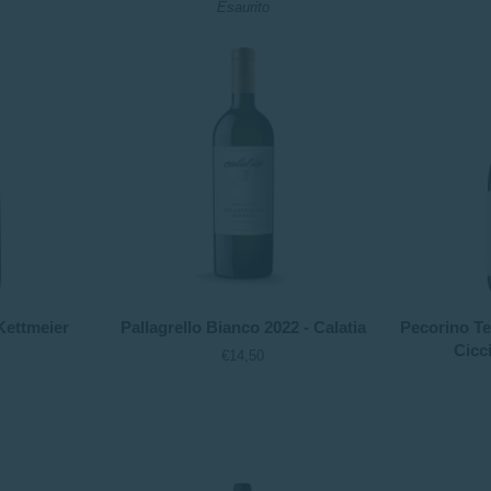
Esaurito
Sallegg
Olivella
Pallagrello
Pecorino
Kettmeier
Pallagrello Bianco 2022 - Calatia
Pecorino Te
Bianco
Terre
Cicc
€14,50
2022
dell'Abate
-
2022
Calatia
-
Ciccio
Zaccagnini