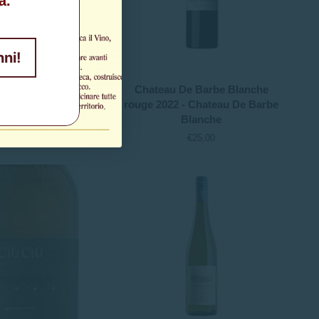
à.
nni!
Chateau
nco "16 Marzo" 2022
Chateau De Barbe Blanche
De
 Trabucco
rouge 2022 - Chateau De Barbe
Barbe
Blanche
1,00
€12,00
Blanche
€25,00
Esaurito
rouge
2022
-
Chateau
De
Barbe
Blanche