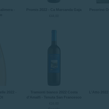
Promis
Pecorino
alimera -
Promis 2022 - Ca Marcanda Gaja
Pecorino Of
2022
Offida
po
€44,00
-
2022
Ca
-
Marcanda
Ciu'
Gaja
Ciu'
Tramonti
L'Atto
lle 2022 -
Tramonti bianco 2022 Costa
L'Atto 2022
bianco
2022
Ot
d'Amalfi - Tenuta San Francesco
2022
-
€16,00
Costa
Cantine
Esaurito