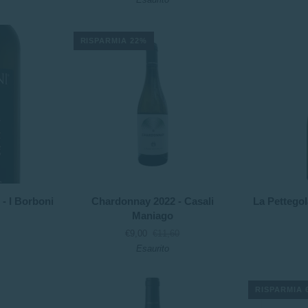
d'Amalfi
del
-
Notaio
Tenuta
RISPARMIA 22%
San
Francesco
Chardonnay
La
 - I Borboni
Chardonnay 2022 - Casali
La Pettegol
2022
Pettegola
Maniago
-
Vermentino
€9,00
€11,60
Casali
2022
Esaurito
Maniago
-
Banfi
RISPARMIA 