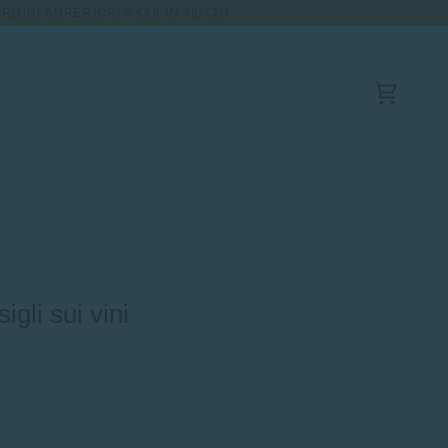
RDINI SUPERIORI A €89 IN 48/72H
Carrello
gli sui vini