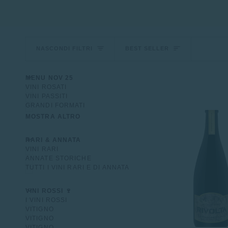
Ordina
NASCONDI FILTRI
BEST SELLER
U
U
E
S
P
A
N
D
I
M
E
N
N
A
S
C
O
N
D
I
M
E
N
MENU NOV 25
VINI ROSATI
VINI PASSITI
GRANDI FORMATI
MOSTRA ALTRO
U
U
E
S
P
A
N
D
I
M
E
N
N
A
S
C
O
N
D
I
M
E
N
RARI & ANNATA
VINI RARI
ANNATE STORICHE
TUTTI I VINI RARI E DI ANNATA
U
U
E
S
P
A
N
D
I
M
E
N
N
A
S
C
O
N
D
I
M
E
N
VINI ROSSI 🍷
I VINI ROSSI
VITIGNO
VITIGNO
VITIGNO