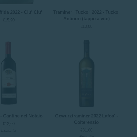
Traminer
fida 2022 - Ciu' Ciu'
Traminer "Tuzko" 2022 - Tuzko,
"Tuzko"
Antinori (tappo a vite)
€15,90
2022
€10,00
-
Tuzko,
Antinori
(tappo
a
vite)
Gewurztraminer
 - Cantine del Notaio
Gewurztraminer 2022 Lafoa' -
2022
Colterenzio
€12,00
Lafoa'
€31,00
Esaurito
-
Esaurito