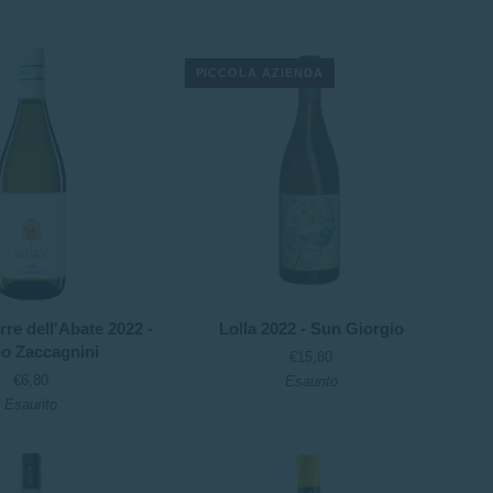
2022
-
Il
PICCOLA AZIENDA
Verro
Lolla
rre dell'Abate 2022 -
Lolla 2022 - Sun Giorgio
2022
io Zaccagnini
€15,80
-
€6,80
Esaurito
Sun
Esaurito
Giorgio