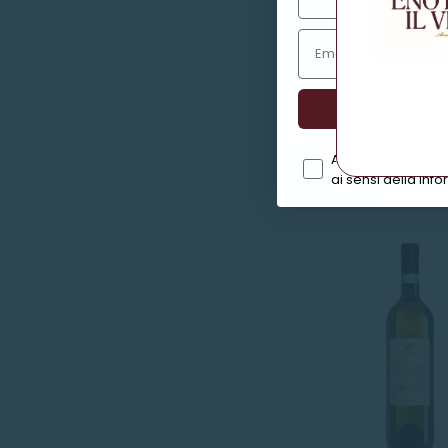
Bordeaux
Bordeaux Blanc "L
Blanc
2022 - Domaines 
Acconsento al tra
"Légende
Rothschil
ai sensi della info
R"
€13,00
2022
-
Domaines
Barons
de
Rothschild