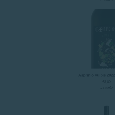
2022
-
Domaines
Ot
Asprinio
Asprinio Vulpis 2022
Vulpis
€8,00
2022
Esaurito
-
I
Borboni